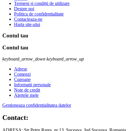
Termeni și condiții de utilizare
Despre noi
Politica de confidentialitate
Contacteaza-ne
Harta site-ului
Contul tau
Contul tau
keyboard_arrow_down
keyboard_arrow_up
Adrese
Comenzi
Cupoane
Informatii personale
Note de credit
Alertele mele
Gestioneaza confidentialitatea datelor
Contact:
ADRESA: Str Petru Rares, nr 13, Suceava, Jud Suceava, Romania