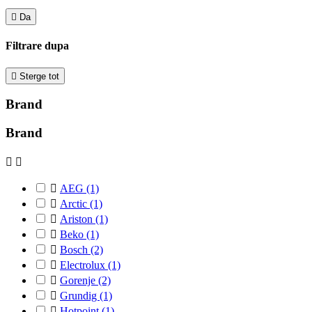

Da
Filtrare dupa

Sterge tot
Brand
Brand



AEG
(1)

Arctic
(1)

Ariston
(1)

Beko
(1)

Bosch
(2)

Electrolux
(1)

Gorenje
(2)

Grundig
(1)

Hotpoint
(1)