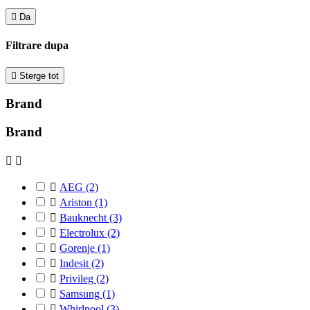

Da
Filtrare dupa

Sterge tot
Brand
Brand



AEG
(2)

Ariston
(1)

Bauknecht
(3)

Electrolux
(2)

Gorenje
(1)

Indesit
(2)

Privileg
(2)

Samsung
(1)

Whirlpool
(3)