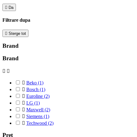

Da
Filtrare dupa

Sterge tot
Brand
Brand



Beko
(1)

Bosch
(1)

Euroline
(2)

LG
(1)

Maxwell
(2)

Siemens
(1)

Techwood
(2)
Pret